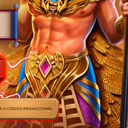
RA O CÓDIGO PROMOCIONAL