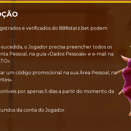
OÇÃO
istrados e verificados do 888starz.bet podem
.
sucedida, o Jogador precisa preencher todos os
nta Pessoal, na guia «Dados Pessoais» e e-mail na
TO».
ar um código promocional na sua Área Pessoal, na
ntes».
sponíveis por apenas 5 dias a partir do momento da
undos da conta do Jogador.