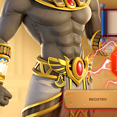
REGISTRO